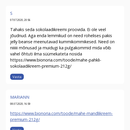
S
07.07.2020, 20:56
Tahaks seda sokolaadikreemi proovida. Ei ole veel
jõudnud. Aga enda lemmikud on need rohelises pakis
jelly beanse meenutavad kummikommikesed. Need on
niiiiii mõnusad ja muidugi ka pulgakommid mida võib
vahel õhtuti ilma süümekateta nosida
httpss://www.bionoria.com/toode/mahe-pahkli-
sokolaadikreem-premium-212g/
Vasta
MARIANN
08.07.2020, 16:59
https://www.bionoria.com/toode/mahe-mandlikreem-
premium-212g/
Vasta