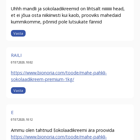
Uhhh mandli ja sokolaadikreemid on lihtsalt niiiiiiii head,
et ei jõua osta niikiirwsti kui kaob, prooviks mahedaid
kummikomme, põnnid pole lutsukate fännid
Vasta
RAILI
07.07.2020, 10:02
https://www.bionoria.com/toode/mahe-pahkli-
sokolaadikreem-premium-1kg/
Vasta
E
07.07.2020, 10:12
Ammu olen tahtnud šokolaadikreemi ära proovida
https://www.bionoria.com/toode/mahe-pahkli-