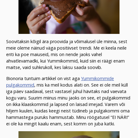
Soovitaksin kõigil ära proovida ja võimalusel üle minna, sest
meie oleme näinud väga positiivset trendi. Me ei keela neile
eriti ka poe maiuseid, mis on nende jaoks vahel
ahvatlevamadki, kui Yummikommid, kuid siin ei räägi enam
maitse, vaid suhkrukoll, kes laksu saada soovib.
Bionoria tuntuim artikkel on vist aga
Yummikommide
pulgakommid
, mis ka meil kodus alati on. See ei ole meil küll
iga päev saadaval, sest vastasel juhul hävitaks nad vaevata
kogu varu. Suurim miinus minu jaoks on see, et pulgakommid
on ikka klaaskommid ja lapsed on laisad imejad. Varem või
hiljem kuulen, kuidas keegi neist tüdineb ja pulgakommi oma
hammastega puruks hammustab. Minu röögatusel “EI NÄRI”
ei ole ka mingit kaalu enam, sest komm on juba katki.