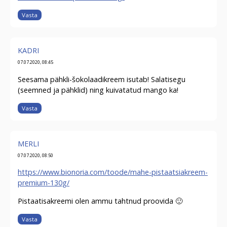
Vasta
KADRI
07.07.2020, 08:45
Seesama pähkli-šokolaadikreem isutab! Salatisegu
(seemned ja pähklid) ning kuivatatud mango ka!
Vasta
MERLI
07.07.2020, 08:50
https://www.bionoria.com/toode/mahe-pistaatsiakreem-
premium-130g/
Pistaatisakreemi olen ammu tahtnud proovida 🙂
Vasta