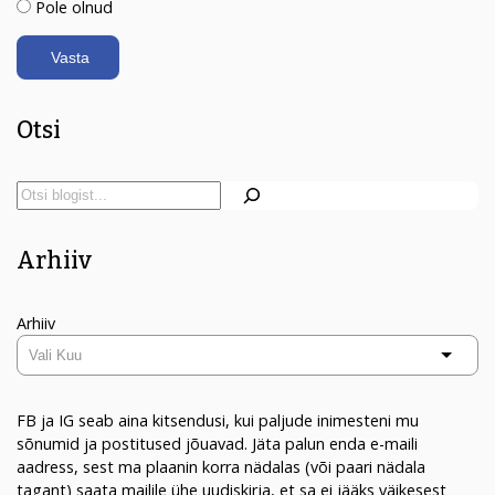
Pole olnud
Otsi
Arhiiv
Arhiiv
FB ja IG seab aina kitsendusi, kui paljude inimesteni mu
sõnumid ja postitused jõuavad. Jäta palun enda e-maili
aadress, sest ma plaanin korra nädalas (või paari nädala
tagant) saata mailile ühe uudiskirja, et sa ei jääks väikesest