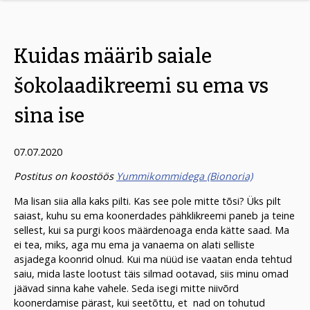
Kuidas määrib saiale
šokolaadikreemi su ema vs
sina ise
07.07.2020
Postitus on koostöös
Yummikommidega (Bionoria)
Ma lisan siia alla kaks pilti. Kas see pole mitte tõsi? Üks pilt
saiast, kuhu su ema koonerdades pähklikreemi paneb ja teine
sellest, kui sa purgi koos määrdenoaga enda kätte saad. Ma
ei tea, miks, aga mu ema ja vanaema on alati selliste
asjadega koonrid olnud. Kui ma nüüd ise vaatan enda tehtud
saiu, mida laste lootust täis silmad ootavad, siis minu omad
jäävad sinna kahe vahele. Seda isegi mitte niivõrd
koonerdamise pärast, kui seetõttu, et nad on tohutud