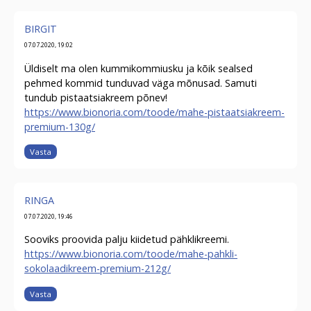
BIRGIT
07.07.2020, 19:02
Üldiselt ma olen kummikommiusku ja kõik sealsed
pehmed kommid tunduvad väga mõnusad. Samuti
tundub pistaatsiakreem põnev!
https://www.bionoria.com/toode/mahe-pistaatsiakreem-
premium-130g/
Vasta
RINGA
07.07.2020, 19:46
Sooviks proovida palju kiidetud pähklikreemi.
https://www.bionoria.com/toode/mahe-pahkli-
sokolaadikreem-premium-212g/
Vasta