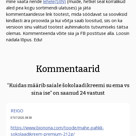
mine vaata nende
lehele(SIIN)
(muide, hetkel seal korralikud
aled pea kogu sortimendi ulatuses) ja jäta
kommentaaridesse link tootest, mida söödavat sa sooviksid
kindlasti ära proovida ja kui võitja saab loositud, siis on ka
versioon sinu valitud tootest auhinnakotis tutvumiseks täitsa
olemas. Kommenteerida võite siia ja FB postituse alla. Loosin
nädala lõpus. Edu!
Kommentaarid
“Kuidas määrib saiale šokolaadikreemi su ema vs
sina ise” on saanud 24 vastust
REIGO
07.07.2020, 08:38
https://www.bionoria.com/toode/mahe-pahkli-
sokolaadikreem-premium-212g/