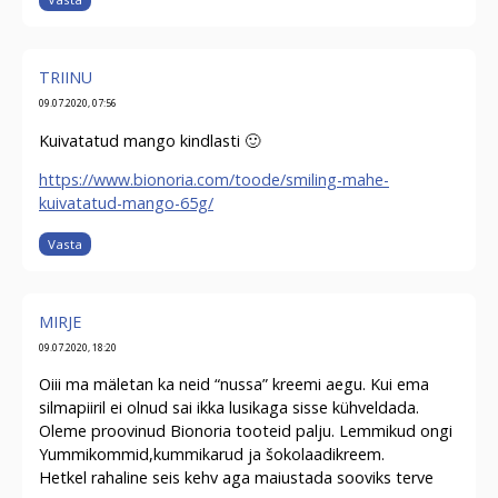
TRIINU
09.07.2020, 07:56
Kuivatatud mango kindlasti 🙂
https://www.bionoria.com/toode/smiling-mahe-
kuivatatud-mango-65g/
Vasta
MIRJE
09.07.2020, 18:20
Oiii ma mäletan ka neid “nussa” kreemi aegu. Kui ema
silmapiiril ei olnud sai ikka lusikaga sisse kühveldada.
Oleme proovinud Bionoria tooteid palju. Lemmikud ongi
Yummikommid,kummikarud ja šokolaadikreem.
Hetkel rahaline seis kehv aga maiustada sooviks terve