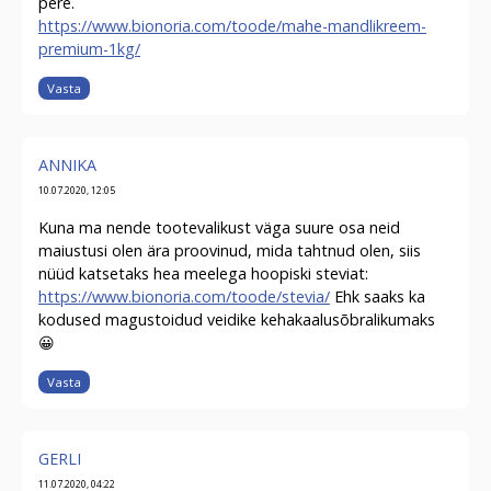
pere.
https://www.bionoria.com/toode/mahe-mandlikreem-
premium-1kg/
Vasta
ANNIKA
10.07.2020, 12:05
Kuna ma nende tootevalikust väga suure osa neid
maiustusi olen ära proovinud, mida tahtnud olen, siis
nüüd katsetaks hea meelega hoopiski steviat:
https://www.bionoria.com/toode/stevia/
Ehk saaks ka
kodused magustoidud veidike kehakaalusõbralikumaks
😀
Vasta
GERLI
11.07.2020, 04:22