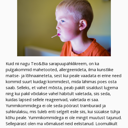
Kuid nii nagu Teo&Bia sarapuupähklikreem, on ka
pulgakommid mahetooted, allergeenideta, ilma kunstlike
maitse- ja lõhnaaineteta, sest kui peale vaadata ei erine need
kommid suurt kuidagi kommidest, mida lähimas poes osta
saab. Selleks, et vahet mõista, peab pakilt sisaldust lugema
ning kui pakil võidakse vahel häbitult valetada, siis seda,
kuidas lapsed sellele reageerivad, valetada ei saa.
Yummikommidega ei ole seda pöörast tramburaid ja
suhkrulaksu, mis tuleb eriti selgelt esile siis, kui süüakse tühja
kõhu peale. Yummikommidega ei ole mingit muutust tajunud.
Sellepärast olen ma võimalusel neid eelistanud. Loomulikult