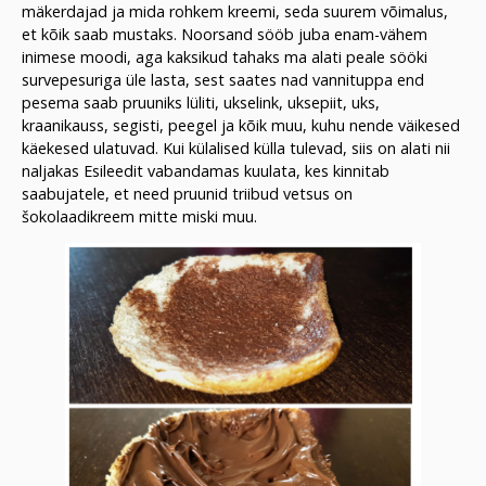
mäkerdajad ja mida rohkem kreemi, seda suurem võimalus,
et kõik saab mustaks. Noorsand sööb juba enam-vähem
inimese moodi, aga kaksikud tahaks ma alati peale sööki
survepesuriga üle lasta, sest saates nad vannituppa end
pesema saab pruuniks lüliti, ukselink, uksepiit, uks,
kraanikauss, segisti, peegel ja kõik muu, kuhu nende väikesed
käekesed ulatuvad. Kui külalised külla tulevad, siis on alati nii
naljakas Esileedit vabandamas kuulata, kes kinnitab
saabujatele, et need pruunid triibud vetsus on
šokolaadikreem mitte miski muu.