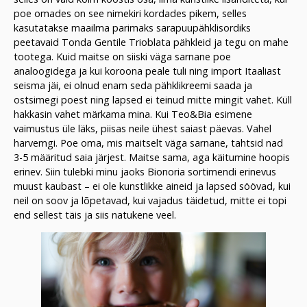
poe omades on see nimekiri kordades pikem, selles
kasutatakse maailma parimaks sarapuupähklisordiks
peetavaid Tonda Gentile Trioblata pähkleid ja tegu on mahe
tootega. Kuid maitse on siiski väga sarnane poe
analoogidega ja kui koroona peale tuli ning import Itaaliast
seisma jäi, ei olnud enam seda pähklikreemi saada ja
ostsimegi poest ning lapsed ei teinud mitte mingit vahet. Küll
hakkasin vahet märkama mina. Kui Teo&Bia esimene
vaimustus üle läks, piisas neile ühest saiast päevas. Vahel
harvemgi. Poe oma, mis maitselt väga sarnane, tahtsid nad
3-5 määritud saia järjest. Maitse sama, aga käitumine hoopis
erinev. Siin tulebki minu jaoks Bionoria sortimendi erinevus
muust kaubast – ei ole kunstlikke aineid ja lapsed söövad, kui
neil on soov ja lõpetavad, kui vajadus täidetud, mitte ei topi
end sellest täis ja siis natukene veel.