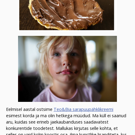
Eelmisel aastal ostsime
Teo&Bia sarapuupähklikreemi
esimest korda ja ma olin hetkega müüdud. Ma küll ei saanud
aru, kuidas see erineb jaekaubanduses saadavatest
konkurentide toodetest. Mallukas kirjutas selle kohta, et
selles on vaid kolm koostis osa, ilma kunstlike lisanditeta, kui