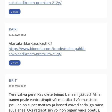
sokolaadikreem-premium-212g/
Vasta
KAIRI
07.07.2020, 11:51
Alustaks ikka klassikast! 🙂
https://www.bionoria.com/toode/mahe-pahkli-
sokolaadikreem-premium-212g/
Vasta
BRIT
07.07.2020, 14:03
Tere vahva pere! Kas olete teinud banaani jäätist? Mina
panen peale vahtrasiirupit või maasikaid või mustikaid
jne. See on super maitsev ja lapsed võivad seda iga päev
süüa ehee. Üks retsept siin või noh pigem väike õpetus,