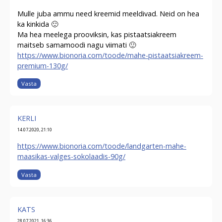
Mulle juba ammu need kreemid meeldivad. Neid on hea
ka kinkida 🙂
Ma hea meelega prooviksin, kas pistaatsiakreem
maitseb samamoodi nagu viimati 🙂
https://www.bionoria.com/toode/mahe-pistaatsiakreem-
premium-130g/
Vasta
KERLI
14.07.2020, 21:10
https://www.bionoria.com/toode/landgarten-mahe-
maasikas-valges-sokolaadis-90g/
Vasta
KATS
28.07.2021, 16:36