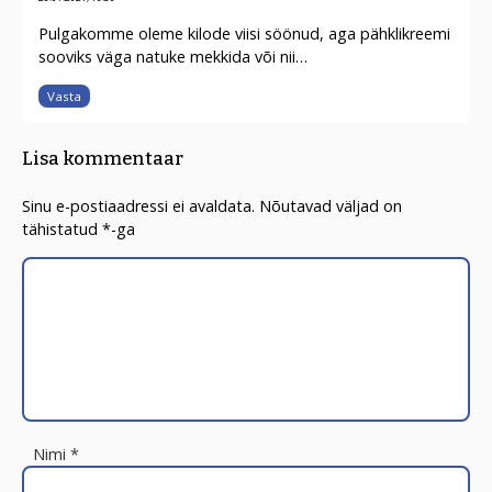
Pulgakomme oleme kilode viisi söönud, aga pähklikreemi
sooviks väga natuke mekkida või nii…
Vasta
Lisa kommentaar
Sinu e-postiaadressi ei avaldata.
Nõutavad väljad on
tähistatud
*
-ga
Nimi
*