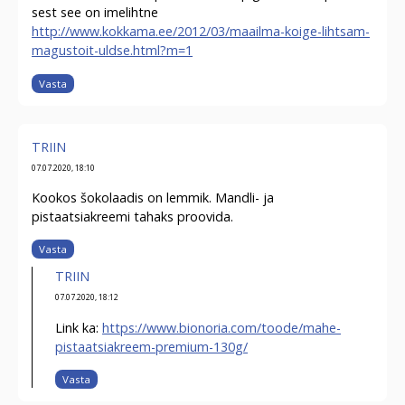
sest see on imelihtne
http://www.kokkama.ee/2012/03/maailma-koige-lihtsam-
magustoit-uldse.html?m=1
Vasta
TRIIN
07.07.2020, 18:10
Kookos šokolaadis on lemmik. Mandli- ja
pistaatsiakreemi tahaks proovida.
Vasta
TRIIN
07.07.2020, 18:12
Link ka:
https://www.bionoria.com/toode/mahe-
pistaatsiakreem-premium-130g/
Vasta