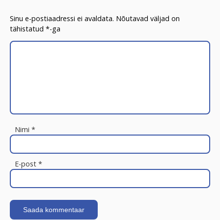
Sinu e-postiaadressi ei avaldata.
Nõutavad väljad on
tähistatud
*
-ga
Nimi
*
E-post
*