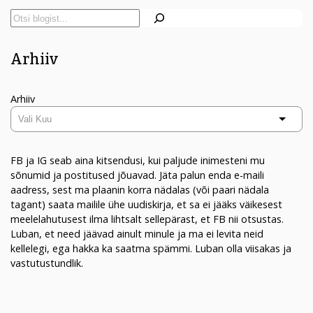
Arhiiv
Arhiiv
FB ja IG seab aina kitsendusi, kui paljude inimesteni mu
sõnumid ja postitused jõuavad. Jäta palun enda e-maili
aadress, sest ma plaanin korra nädalas (või paari nädala
tagant) saata mailile ühe uudiskirja, et sa ei jääks väikesest
meelelahutusest ilma lihtsalt sellepärast, et FB nii otsustas.
Luban, et need jäävad ainult minule ja ma ei levita neid
kellelegi, ega hakka ka saatma spämmi. Luban olla viisakas ja
vastutustundlik.