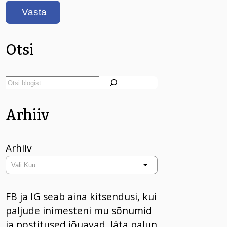
Otsi
Arhiiv
Arhiiv
FB ja IG seab aina kitsendusi, kui
paljude inimesteni mu sõnumid
ja postitused jõuavad. Jäta palun