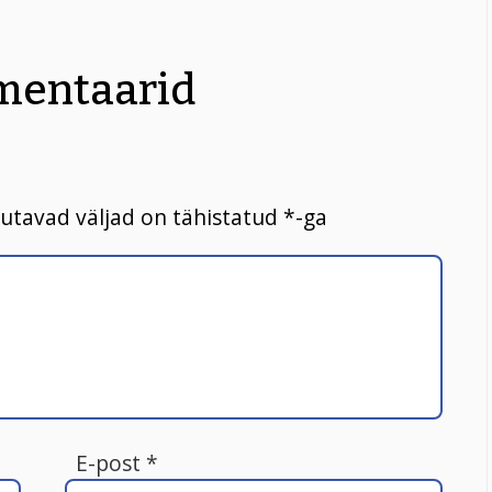
entaarid
utavad väljad on tähistatud
*
-ga
E-post
*