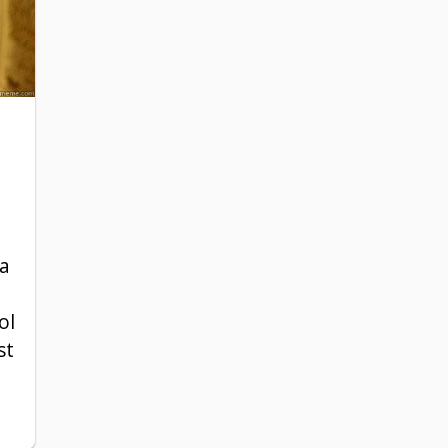
ma
ol
st