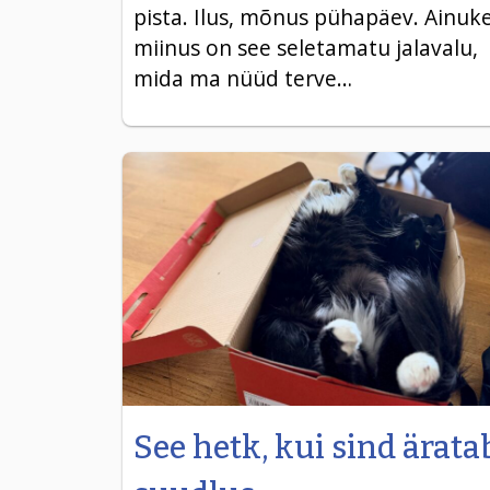
pista. Ilus, mõnus pühapäev. Ainuk
miinus on see seletamatu jalavalu,
mida ma nüüd terve…
See hetk, kui sind ärata