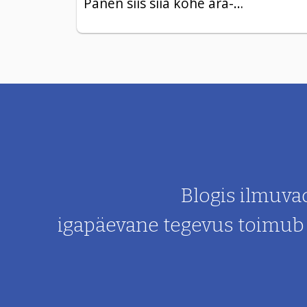
Panen siis siia kohe ära-…
Blogis ilmuva
igapäevane tegevus toimub m