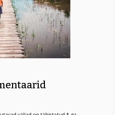
entaarid
utavad väljad on tähistatud
*
-ga