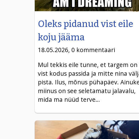
Oleks pidanud vist eile
koju jääma
18.05.2026, 0 kommentaari
Mul tekkis eile tunne, et targem on
vist kodus passida ja mitte nina väl
pista. Ilus, mõnus pühapäev. Ainuk
miinus on see seletamatu jalavalu,
mida ma nüüd terve…