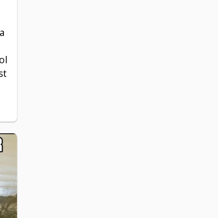
ma
ol
st