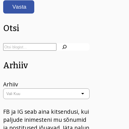
Otsi
Arhiiv
Arhiiv
FB ja IG seab aina kitsendusi, kui
paljude inimesteni mu sõnumid
ja postitused jõuavad. Jäta palun