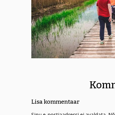
Komm
Lisa kommentaar
Sinu e-postiaadressi ei avaldata.
Nõ