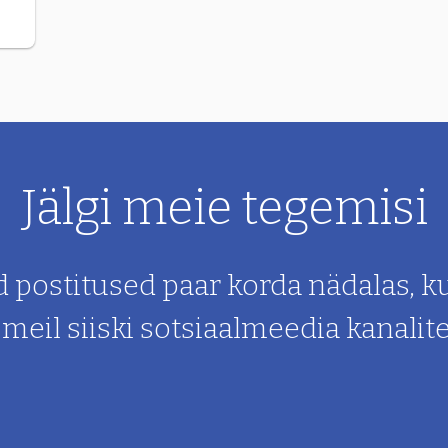
Jälgi meie tegemisi
d postitused paar korda nädalas, k
eil siiski sotsiaalmeedia kanalit