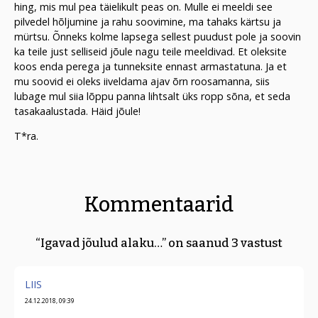
hing, mis mul pea täielikult peas on. Mulle ei meeldi see
pilvedel hõljumine ja rahu soovimine, ma tahaks kärtsu ja
mürtsu. Õnneks kolme lapsega sellest puudust pole ja soovin
ka teile just selliseid jõule nagu teile meeldivad. Et oleksite
koos enda perega ja tunneksite ennast armastatuna. Ja et
mu soovid ei oleks iiveldama ajav õrn roosamanna, siis
lubage mul siia lõppu panna lihtsalt üks ropp sõna, et seda
tasakaalustada. Häid jõule!
T*ra.
Kommentaarid
“Igavad jõulud alaku…” on saanud 3 vastust
LIIS
24.12.2018, 09:39