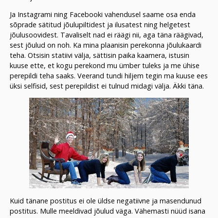
Ja Instagrami ning Facebooki vahendusel saame osa enda
sõprade sätitud jõulupiltidest ja ilusatest ning helgetest
jõulusoovidest. Tavaliselt nad ei räägi nii, aga täna räägivad,
sest jõulud on noh. Ka mina plaanisin perekonna jõulukaardi
teha. Otsisin statiivi välja, sättisin paika kaamera, istusin
kuuse ette, et kogu perekond mu ümber tuleks ja me ühise
perepildi teha saaks. Veerand tundi hiljem tegin ma kuuse ees
üksi selfisid, sest perepildist ei tulnud midagi välja. Äkki täna.
Kuid tänane postitus ei ole üldse negatiivne ja masendunud
postitus. Mulle meeldivad jõulud väga. Vähemasti nüüd isana