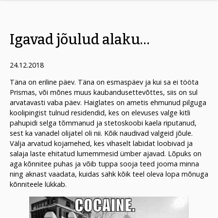
Igavad jõulud alaku…
24.12.2018
Täna on eriline päev. Täna on esmaspäev ja kui sa ei tööta
Prismas, või mõnes muus kaubandusettevõttes, siis on sul
arvatavasti vaba päev. Haiglates on ametis ehmunud pilguga
koolipingist tulnud residendid, kes on elevuses valge kitli
pahupidi selga tõmmanud ja stetoskoobi kaela riputanud,
sest ka vanadel olijatel oli nii. Kõik naudivad valgeid jõule.
Välja arvatud kojamehed, kes vihaselt labidat loobivad ja
salaja laste ehitatud lumemmesid ümber ajavad. Lõpuks on
aga kõnnitee puhas ja võib tuppa sooja teed jooma minna
ning aknast vaadata, kuidas sahk kõik teel oleva lopa mõnuga
kõnniteele lükkab.