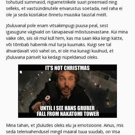
tohutuid summasid, riigiametnikele suuri preemiaid ning
selleks, et vastsündinutele erivarustus soetada, neil raha ei
ole ja seda küsitakse õnnetu muusika taustal meilt.
Jõuluvanal pole enam vitsakimpugi puusa peal, sest
igasugune vägivald on tänapäeval mõistusevastane. Kui mina
väike olin, siis oli mul küll hirm, kas ma saan ikka kingi kätte,
või tõmbab habemik mul turja kuumaks. Kuigi see tal
ähvardavalt vöö vahel on, ei ole ma kunagi kuulnud, et
jõuluvana päriselt ka kedagi nüpeldanud oleks.
Mina tahan, et jõuludes oleks elu ja emotsioone. Ainus, mis
seda telerivahendusel mingil määral tuua suudab, on Visa