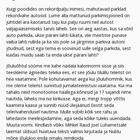
Kuigi poodides on rekordpalju inimesi, mahutavad parklad
rekordvähe autosid. Lume alla mattunud parkimisjooned on
juhtidel ära kaotanud taju kui palju ruumi neil autost
väljapääsemiseks tarvis läheb. See on aeg aastas, kus sa võid
auto parkida, ukse pärani lahti lükata, viie meetrise punase
vaiba lahti rullida ja ka siis pole sa järgmise parkiva autoni
jõudnud, sest ega tema ei soovinud sulle selga parkida, sest
kuidas muidu saab ta enda ukse pärani lahti?
Jõuluõhtul sööme me kahe nädala kalorinormi sisse ja siis
teeskleme ägisedes teleka ees, et see jõulu tilulilu telerist on
hea vaatamine. Pole kohutavamat aega kui jõuluhommik, kus
me oleme telerist sunnitud jumalateenistusi vaatama. Kui ma
tahaks neid monotoonse häälega kõnesid ja 17 sajandi riime
nautida, läheks ma ise kirikusse. Aga ei, mingi tropp võttis
kaamera kaasa ja sunnib nüüd ülejäänud Eestit seda
telerivahendusel nautima. Mulle sobib kõik see rahu ja
lähedaste meelespidamine, aga seda kõike tuleks uuendada.
Muuta vormi. Kindlasti võiks Mihkel Raud Joel Luhametsale
laiemat üldsust huvitava teksti valmis kirjutada ja Nublu
mõne jõululoo enda omaks remiksida.