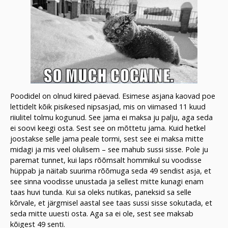
Poodidel on olnud kiired päevad. Esimese asjana kaovad poe
lettidelt kõik pisikesed nipsasjad, mis on viimased 11 kuud
riiulitel tolmu kogunud. See jama ei maksa ju palju, aga seda
ei soovi keegi osta. Sest see on mõttetu jama. Kuid hetkel
joostakse selle jama peale tormi, sest see ei maksa mitte
midagi ja mis veel olulisem – see mahub sussi sisse. Pole ju
paremat tunnet, kui laps rõõmsalt hommikul su voodisse
hüppab ja näitab suurima rõõmuga seda 49 sendist asja, et
see sinna voodisse unustada ja sellest mitte kunagi enam
taas huvi tunda. Kui sa oleks nutikas, paneksid sa selle
kõrvale, et järgmisel aastal see taas sussi sisse sokutada, et
seda mitte uuesti osta. Aga sa ei ole, sest see maksab
kõigest 49 senti.