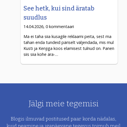
See hetk, kui sind äratab
suudlus
14.04.2026, 0 kommentaari
Ma ei taha siia kusagile reklaami peita, sest ma
tahan enda tundeid päriselt väljendada, mis mul
Kusti ja Kenjiga koos elamisest tulnud on. Panen
siis siia kohe ära-…
Jälgi meie tegemisi
Blogis ilmuvad postitused paar korda nädalas,
kuid peamine ja
igapäevane tegevus toimub meil