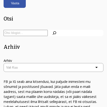
Otsi
Arhiiv
Arhiiv
FB ja IG seab aina kitsendusi, kui paljude inimesteni mu
sõnumid ja postitused jõuavad. Jäta palun enda e-maili
aadress, sest ma plaanin korra nädalas (või paari nädala
tagant) saata mailile ühe uudiskirja, et sa ei jääks väikesest
meelelahutusest ilma lihtsalt sellepärast, et FB nii otsustas.
Luban, et need jäävad ainult minule ja ma ei levita neid