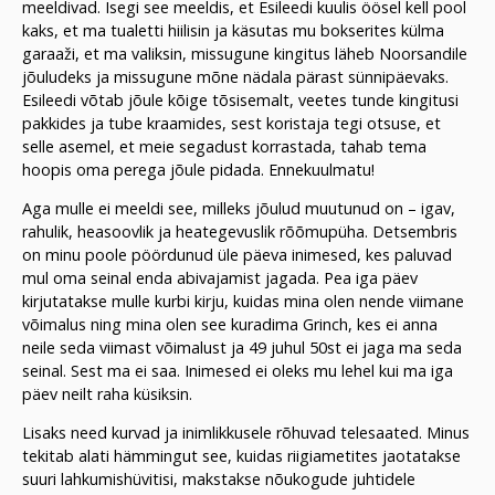
meeldivad. Isegi see meeldis, et Esileedi kuulis öösel kell pool
kaks, et ma tualetti hiilisin ja käsutas mu bokserites külma
garaaži, et ma valiksin, missugune kingitus läheb Noorsandile
jõuludeks ja missugune mõne nädala pärast sünnipäevaks.
Esileedi võtab jõule kõige tõsisemalt, veetes tunde kingitusi
pakkides ja tube kraamides, sest koristaja tegi otsuse, et
selle asemel, et meie segadust korrastada, tahab tema
hoopis oma perega jõule pidada. Ennekuulmatu!
Aga mulle ei meeldi see, milleks jõulud muutunud on – igav,
rahulik, heasoovlik ja heategevuslik rõõmupüha. Detsembris
on minu poole pöördunud üle päeva inimesed, kes paluvad
mul oma seinal enda abivajamist jagada. Pea iga päev
kirjutatakse mulle kurbi kirju, kuidas mina olen nende viimane
võimalus ning mina olen see kuradima Grinch, kes ei anna
neile seda viimast võimalust ja 49 juhul 50st ei jaga ma seda
seinal. Sest ma ei saa. Inimesed ei oleks mu lehel kui ma iga
päev neilt raha küsiksin.
Lisaks need kurvad ja inimlikkusele rõhuvad telesaated. Minus
tekitab alati hämmingut see, kuidas riigiametites jaotatakse
suuri lahkumishüvitisi, makstakse nõukogude juhtidele