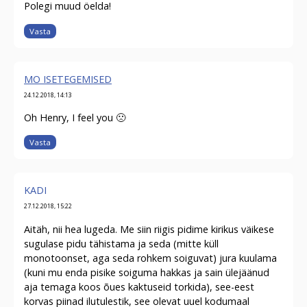
Polegi muud öelda!
Vasta
MO ISETEGEMISED
24.12.2018, 14:13
Oh Henry, I feel you 🙁
Vasta
KADI
27.12.2018, 15:22
Aitäh, nii hea lugeda. Me siin riigis pidime kirikus väikese
sugulase pidu tähistama ja seda (mitte küll
monotoonset, aga seda rohkem soiguvat) jura kuulama
(kuni mu enda pisike soiguma hakkas ja sain ülejäänud
aja temaga koos õues kaktuseid torkida), see-eest
korvas piinad ilutulestik, see olevat uuel kodumaal