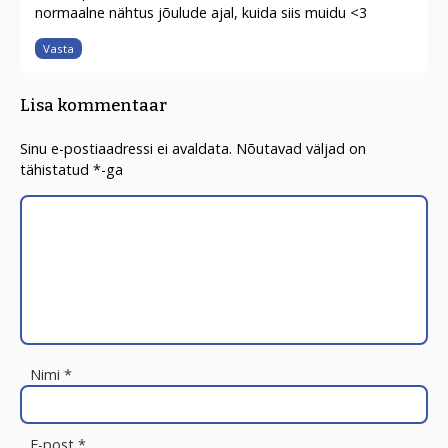
normaalne nähtus jõulude ajal, kuida siis muidu <3
Vasta
Lisa kommentaar
Sinu e-postiaadressi ei avaldata.
Nõutavad väljad on
tähistatud
*
-ga
Nimi
*
E-post
*