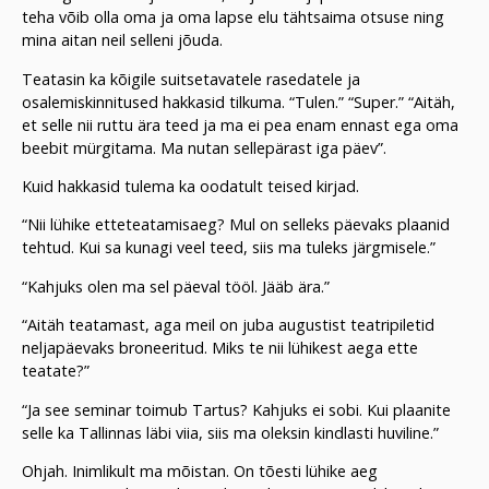
teha võib olla oma ja oma lapse elu tähtsaima otsuse ning
mina aitan neil selleni jõuda.
Teatasin ka kõigile suitsetavatele rasedatele ja
osalemiskinnitused hakkasid tilkuma. “Tulen.” “Super.” “Aitäh,
et selle nii ruttu ära teed ja ma ei pea enam ennast ega oma
beebit mürgitama. Ma nutan sellepärast iga päev”.
Kuid hakkasid tulema ka oodatult teised kirjad.
“Nii lühike etteteatamisaeg? Mul on selleks päevaks plaanid
tehtud. Kui sa kunagi veel teed, siis ma tuleks järgmisele.”
“Kahjuks olen ma sel päeval tööl. Jääb ära.”
“Aitäh teatamast, aga meil on juba augustist teatripiletid
neljapäevaks broneeritud. Miks te nii lühikest aega ette
teatate?”
“Ja see seminar toimub Tartus? Kahjuks ei sobi. Kui plaanite
selle ka Tallinnas läbi viia, siis ma oleksin kindlasti huviline.”
Ohjah. Inimlikult ma mõistan. On tõesti lühike aeg