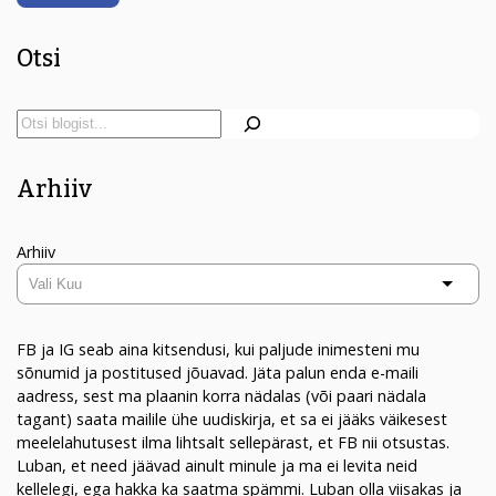
Otsi
Arhiiv
Arhiiv
FB ja IG seab aina kitsendusi, kui paljude inimesteni mu
sõnumid ja postitused jõuavad. Jäta palun enda e-maili
aadress, sest ma plaanin korra nädalas (või paari nädala
tagant) saata mailile ühe uudiskirja, et sa ei jääks väikesest
meelelahutusest ilma lihtsalt sellepärast, et FB nii otsustas.
Luban, et need jäävad ainult minule ja ma ei levita neid
kellelegi, ega hakka ka saatma spämmi. Luban olla viisakas ja