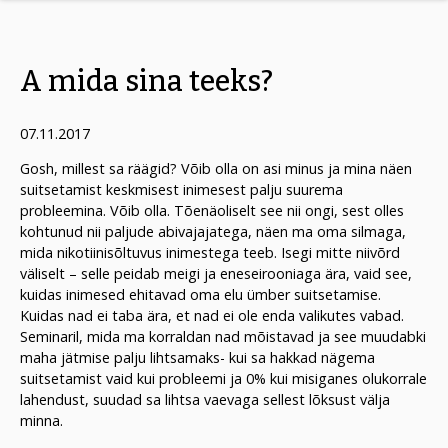
A mida sina teeks?
07.11.2017
Gosh, millest sa räägid? Võib olla on asi minus ja mina näen
suitsetamist keskmisest inimesest palju suurema
probleemina. Võib olla. Tõenäoliselt see nii ongi, sest olles
kohtunud nii paljude abivajajatega, näen ma oma silmaga,
mida nikotiinisõltuvus inimestega teeb. Isegi mitte niivõrd
väliselt – selle peidab meigi ja eneseirooniaga ära, vaid see,
kuidas inimesed ehitavad oma elu ümber suitsetamise.
Kuidas nad ei taba ära, et nad ei ole enda valikutes vabad.
Seminaril, mida ma korraldan nad mõistavad ja see muudabki
maha jätmise palju lihtsamaks- kui sa hakkad nägema
suitsetamist vaid kui probleemi ja 0% kui misiganes olukorrale
lahendust, suudad sa lihtsa vaevaga sellest lõksust välja
minna.