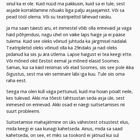
sinul ka ei ole. Kuid nüüd ma pakkusin, kuid sa ei tule, sest
asjade korraldamine nõuaks liiga palju asjaajamist. Või sa
pead tööl olema. Või su teatripieltid lähevad raisku.
Ja ma saan täiesti aru, et inimestel võib olla erinevaid ja väga
häid põhjendusi, nagu ühel on väike laps haige ja ei pääse
tulema. Kuid see oleks võinud juhtuda ka järgmisel nädalal.
Teatripiletid oleks võinud olla ka 29ndaks ja nad oleks
pidanud ka siis ju ära ütlema. Lapse haigust ei tea keegi ette.
Või mõned olid Eestist eemal ja mõned elasid Soomes.
Samas, kui sa käid reisimas või elad Soomes, siis see pole ikka
õigustus, sest ma viin seminare läbi iga kuu. Tule siis oma
raha eest.
Seega ma olen küll väga pettunud, kuid ma hoian pöialt neile,
kes tulevad. Äkki ma tõesti tähtsustan seda asja üle, sest
inimesed on erinevad. Äkki osad ei näegi suitsetamises nii
suurt probleemi.
Suitsetamise mahajätmine on üks vähestest otsustest elus,
mida keegi ei saa kunagi kahetseda. Ainus, mida sa saad
kahetseda, on see, et miks sa tookord ei jätnud kui sul