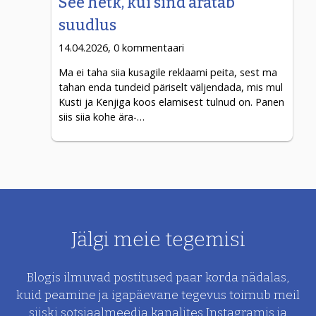
See hetk, kui sind äratab
suudlus
14.04.2026, 0 kommentaari
Ma ei taha siia kusagile reklaami peita, sest ma
tahan enda tundeid päriselt väljendada, mis mul
Kusti ja Kenjiga koos elamisest tulnud on. Panen
siis siia kohe ära-…
Jälgi meie tegemisi
Blogis ilmuvad postitused paar korda nädalas,
kuid peamine ja
igapäevane tegevus toimub meil
siiski sotsiaalmeedia kanalites Instagramis ja