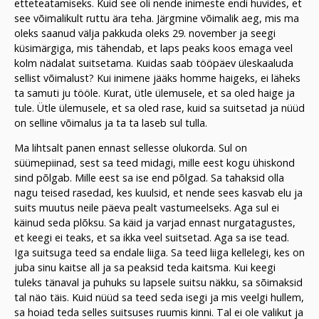
etteteatamiseks. Kuid see oli nende inimeste endi huvides, et
see võimalikult ruttu ära teha. Järgmine võimalik aeg, mis ma
oleks saanud välja pakkuda oleks 29. november ja seegi
küsimärgiga, mis tähendab, et laps peaks koos emaga veel
kolm nädalat suitsetama. Kuidas saab tööpäev üleskaaluda
sellist võimalust? Kui inimene jääks homme haigeks, ei läheks
ta samuti ju tööle. Kurat, ütle ülemusele, et sa oled haige ja
tule. Ütle ülemusele, et sa oled rase, kuid sa suitsetad ja nüüd
on selline võimalus ja ta ta laseb sul tulla.
Ma lihtsalt panen ennast sellesse olukorda. Sul on
süümepiinad, sest sa teed midagi, mille eest kogu ühiskond
sind põlgab. Mille eest sa ise end põlgad. Sa tahaksid olla
nagu teised rasedad, kes kuulsid, et nende sees kasvab elu ja
suits muutus neile päeva pealt vastumeelseks. Aga sul ei
käinud seda plõksu. Sa käid ja varjad ennast nurgatagustes,
et keegi ei teaks, et sa ikka veel suitsetad. Aga sa ise tead.
Iga suitsuga teed sa endale liiga. Sa teed liiga kellelegi, kes on
juba sinu kaitse all ja sa peaksid teda kaitsma. Kui keegi
tuleks tänaval ja puhuks su lapsele suitsu näkku, sa sõimaksid
tal näo täis. Kuid nüüd sa teed seda isegi ja mis veelgi hullem,
sa hoiad teda selles suitsuses ruumis kinni. Tal ei ole valikut ja