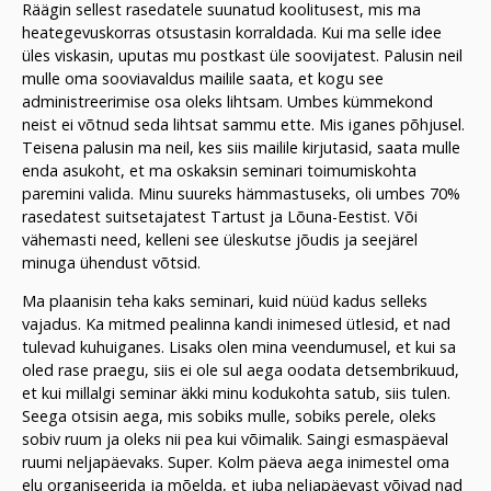
Räägin sellest rasedatele suunatud koolitusest, mis ma
heategevuskorras otsustasin korraldada. Kui ma selle idee
üles viskasin, uputas mu postkast üle soovijatest. Palusin neil
mulle oma sooviavaldus mailile saata, et kogu see
administreerimise osa oleks lihtsam. Umbes kümmekond
neist ei võtnud seda lihtsat sammu ette. Mis iganes põhjusel.
Teisena palusin ma neil, kes siis mailile kirjutasid, saata mulle
enda asukoht, et ma oskaksin seminari toimumiskohta
paremini valida. Minu suureks hämmastuseks, oli umbes 70%
rasedatest suitsetajatest Tartust ja Lõuna-Eestist. Või
vähemasti need, kelleni see üleskutse jõudis ja seejärel
minuga ühendust võtsid.
Ma plaanisin teha kaks seminari, kuid nüüd kadus selleks
vajadus. Ka mitmed pealinna kandi inimesed ütlesid, et nad
tulevad kuhuiganes. Lisaks olen mina veendumusel, et kui sa
oled rase praegu, siis ei ole sul aega oodata detsembrikuud,
et kui millalgi seminar äkki minu kodukohta satub, siis tulen.
Seega otsisin aega, mis sobiks mulle, sobiks perele, oleks
sobiv ruum ja oleks nii pea kui võimalik. Saingi esmaspäeval
ruumi neljapäevaks. Super. Kolm päeva aega inimestel oma
elu organiseerida ja mõelda, et juba neljapäevast võivad nad