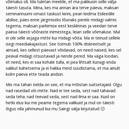
võimalus oli. Ma tuletan meelde, et ma pakkusin selle välja
täiesti tasuta. Mina, kes ma annan ära terve päeva, maksan
seminariruumi omast taskust kinni, pean leidma Esileedile
abilise, päev enne järgmiseks lõunaks perele midagi valmis
tegema, maksan parkimise eest kesklinnas ja veedan terve
päeva täiesti võõraste inimestega, leian selle võimaluse. Mul
ei ole selle asjaga mitte kui midagi võita. Ma ei teinud sellele
isegi meediakajastust. See toimub 100% diskreetselt ja
ainsad, kes sellest päevast võidavad, on need naised, kes sel
peäval midagi otsustavad ja nende pered. Ma väga loodan,
et need, kes ei saa kohale tulla, ei pea lihtsalt kunagi enda
valikut kahetsema ja ei hakka mind süüdistama, et ma ainult
kolm päeva ette teada andsin.
Mis ma tahan öelda on see, et ma mõistan suitsetajaid. Olgu
nad rasedad või mitte. Nad ei tee seda, sest nad tahavad
seda teha. nad teevad seda, sest nad ilma ei saa. Kuid on
hetki elus kui me peame tegema valikuid ja mul on täiesti
õigus olla jahmunud kui mu Saingi välja kirjutatud 🙂