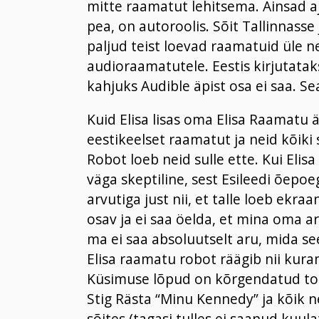
mitte raamatut lehitsema. Ainsad a
pea, on autoroolis. Sõit Tallinnasse 
paljud teist loevad raamatuid üle n
audioraamatutele. Eestis kirjutata
kahjuks Audible äpist osa ei saa. Sea
Kuid Elisa lisas oma Elisa Raamatu 
eestikeelset raamatut ja neid kõiki
Robot loeb neid sulle ette. Kui Elis
väga skeptiline, sest Esileedi õepo
arvutiga just nii, et talle loeb ekra
osav ja ei saa öelda, et mina oma ar
ma ei saa absoluutselt aru, mida see 
Elisa raamatu robot räägib nii kura
Küsimuse lõpud on kõrgendatud too
Stig Rästa “Minu Kennedy” ja kõik 
sõites (tagasi tulles ei saanud kuul