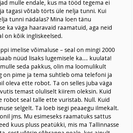
jad mulle endale, kus ma tööd tegema ei
ja tagasi võtab törts üle nelja tunni. Kui
elja tunni nädalas? Mina loen tänu
kse ka väga haaravaid raamatuid, aga neid
l on kõik ingliskeelsed.
äppi imelise võimaluse – seal on mingi 2000
 saab nüüd lisaks lugemisele ka…. kuulata!
a mulle seda pakkus, olin ma loomulikult
eg on pime ja tema suhtleb oma telefoni ja
anil oleva ette robot. Ta on selles juba väga
vutis temast oluliselt kiirem oleksin. Kuid
robot seal talle ette vuristab. Null. Kuid
muse selgelt. Ta loeb isegi peaaegu ilmekalt.
nil jms. Mu esimeseks raamatuks sattus
need kuus pluss peatükki, mis ma Tallinnasse
ata, sest võtsin sõbranna peale, kes ainult