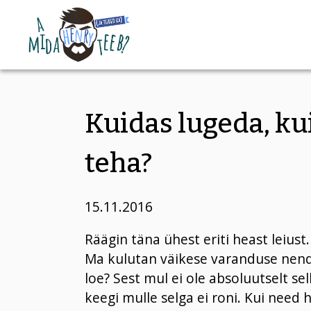
Kuidas lugeda, ku
teha?
15.11.2016
Räägin täna ühest eriti heast leius
Ma kulutan väikese varanduse nend
loe? Sest mul ei ole absoluutselt se
keegi mulle selga ei roni. Kui need