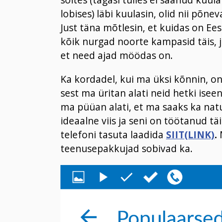
lobises) läbi kuulasin, olid nii põn
Just täna mõtlesin, et kuidas on Ees
kõik nurgad noorte kampasid täis, jo
et need ajad möödas on.
Ka kordadel, kui ma üksi kõnnin, on
sest ma üritan alati neid hetki iseen
ma püüan alati, et ma saaks ka nat
ideaalne viis ja seni on töötanud täi
telefoni tasuta laadida
SIIT(LINK)
.
teenusepakkujad sobivad ka.