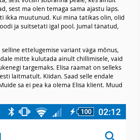
evad, sest ma olen temaga sama ajastu laps.
ti ikka muutunud. Kui mina tatikas olin, olid
odi ja suitsetati igal pool. Jumal tänatud,
 selline ettelugemise variant väga mõnus,
dale mitte kulutada ainult chillimisele, vaid
ukenegi targemaks. Elisa raamat on selleks
esti laitmatult. Kiidan. Saad selle endale
Muide sa ei pea ka olema Elisa klient. Muud