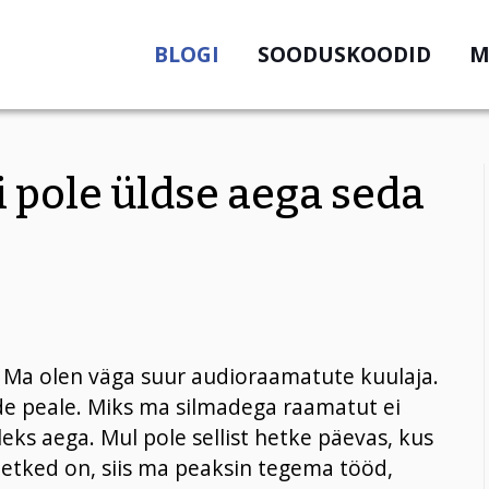
BLOGI
SOODUSKOODID
M
i pole üldse aega seda
t. Ma olen väga suur audioraamatute kuulaja.
e peale. Miks ma silmadega raamatut ei
lleks aega. Mul pole sellist hetke päevas, kus
 hetked on, siis ma peaksin tegema tööd,