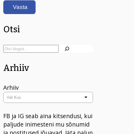
Otsi
Arhiiv
Arhiiv
FB ja IG seab aina kitsendusi, kui
paljude inimesteni mu sõnumid
ja postitused jõuavad. Jäta palun