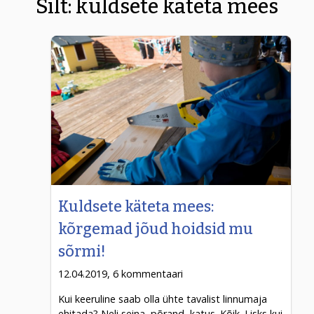
Silt:
kuldsete käteta mees
Kuldsete käteta mees:
kõrgemad jõud hoidsid mu
sõrmi!
12.04.2019, 6 kommentaari
Kui keeruline saab olla ühte tavalist linnumaja
ehitada? Neli seina, põrand, katus. Kõik. Lisks kui