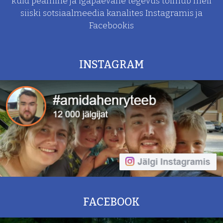
kuid peamine ja
igapäevane tegevus toimub meil
siiski sotsiaalmeedia kanalites Instagramis ja
Facebookis
INSTAGRAM
FACEBOOK