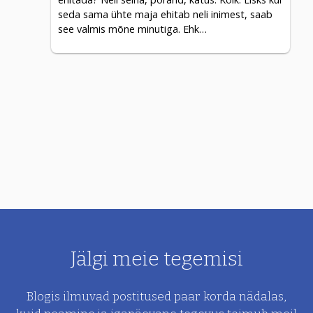
seda sama ühte maja ehitab neli inimest, saab
see valmis mõne minutiga. Ehk…
Jälgi meie tegemisi
Blogis ilmuvad postitused paar korda nädalas,